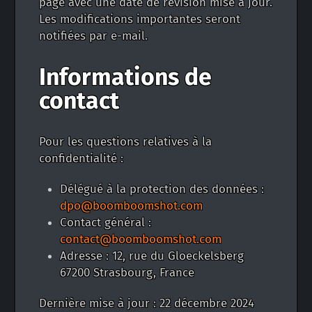
page avec une date de révision mise à jour.
Les modifications importantes seront
notifiées par e-mail.
Informations de
contact
Pour les questions relatives à la
confidentialité :
Délégué à la protection des données :
dpo@boomboomshot.com
Contact général :
contact@boomboomshot.com
Adresse : 12, rue du Gloeckelsberg
67200 Strasbourg, France
Dernière mise à jour : 22 décembre 2024