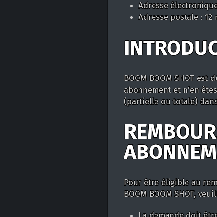
Adresse électronique
Adresse postale : 12
INTRODU
BOOM BOOM SHOT est dédié
abonnement et n’en êtes 
(partielle ou totale) dan
REMBOURS
ABONNEM
Pour être éligible au re
BOOM BOOM SHOT, veuille
La demande doit êtr