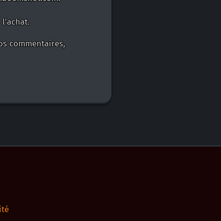
l’achat.
 vos commentaires,
ité