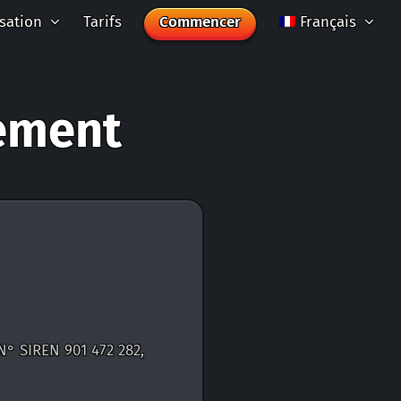
isation
Tarifs
Commencer
Français
ement
N° SIREN 901 472 282,