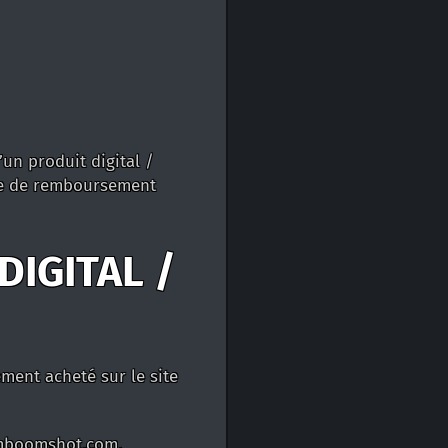
un produit digital /
nde de remboursement
IGITAL /
ment acheté sur le site
omboomshot.com.