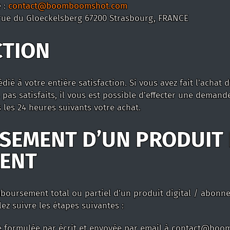
 :
contact@boomboomshot.com
 rue du Gloeckelsberg 67200 Strasbourg, FRANCE
CTION
 à votre entière satisfaction. Si vous avez fait l’achat d’
pas satisfaits, il vous est possible d’effecter une dema
s les 24 heures suivants votre achat.
EMENT D’UN PRODUIT D
ENT
mboursement total ou partiel d’un produit digital / abonne
z suivre les étapes suivantes :
e formulée par écrit et envoyée par email à contact@bo