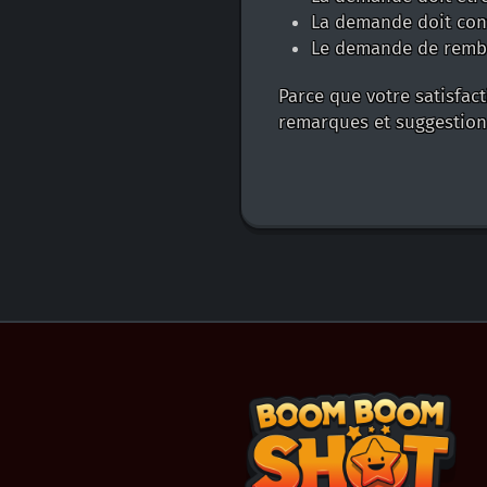
La demande doit cont
Le demande de rembou
Parce que votre satisfact
remarques et suggesti