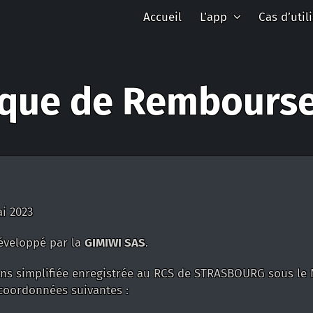
Accueil
L’app
Cas d’util
tique de Rembours
ai 2023
veloppé par la
GIMIWI SAS
.
ons simplifiée enregistrée au RCS de STRASBOURG sous le 
 coordonnées suivantes :