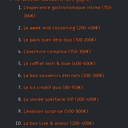
L’expérience gastronomique intime (150-
300€)
Le week-end cocooning (200-400€)
Le pack bien-être duo (100-200€)
L’aventure complice (150-300€)
Le coffret tech & love (400-600€)
La box souvenirs éternels (200-300€)
Le kit créatif duo (80-150€)
La soirée spectacle VIP (200-400€)
L’évasion surprise (500-800€)
La box luxe & amour (200-400€)